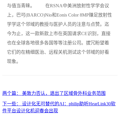
与值当青睐。 在RSNA中美洲放射性学学会议
上，巴可(BARCO)Nio和Eonis Color 8MP赚足放射性
学学这个邻域的教授与医护人员的注意与点赞。迄
今为止，这一款新款上市在英国请求CE识别，直接
也在全球各地很多各国等等注册公司。拔冗盼望着
它们的在精细医治、远程关机测试这个邻域的好看
现象。
两个篇： 美敦力否认，退出了区域骨外科业务范围
下一些： 设计化无可替代的AI：philip助听HearLink30软
件平台设计化机迎春会出现